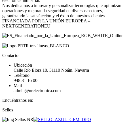
electrónica industrial.
Nos dedicamos a innovar y personalizar tecnologías que optimizan
operaciones y mejoran la seguridad en diversos sectores,
garantizando la satisfacción y el éxito de nuestros clientes.
FINANCIADA POR LA UNIÓN EUROPEA –
NEXTGENERATIONEU
Contacto
Ubicación
Calle Río Elorz 10, 31110 Noáin, Navarra
Teléfono
948 31 16 00
Mail
admin@nrelectronica.com
Encuéntranos en:
Facebook
Linkedin
Instagram
Sellos
page
page
page
opens
opens
opens
in
in
in