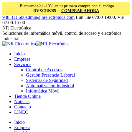
¡Bienvenida/o! -10% en tu primera compra con el código
DVXCRKB5
.
COMPRAR AHORA
Saltar
Facebook
Instagram
Linkedin
948 311 600
admin@nrelectronica.com
Lun-Jue 07:00-19:00, Vie
al
page
page
page
07:00-15:00
contenido
opens
opens
opens
NR Electrónica
in
in
in
Soluciones de informática móvil, control de acceso y electrónica
new
new
new
industrial.
window
window
window
Inicio
Empresa
Servicios
Control de Accesos
Gestión Presencia Laboral
Sistemas de Seguridad
Automatización Industrial
Informática Móvil
Tienda Online
Noticias
Contacto
LINEO
Inicio
Empresa